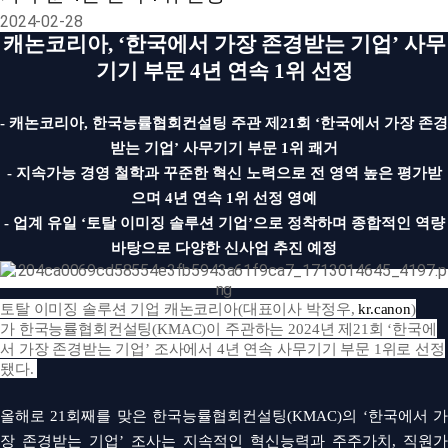
2024-02-28
캐논코리아, ‘한국에서 가장 존경받는 기업’
사무
기기 부문 4년 연속 1위 선정
- 캐논코리아, 한국능률협회컨설팅 주관 제21회 ‘한국에서 가장 존경
받는 기업’ 사무기기 부문 1위 쾌거
- 지속가능 경영 철학과 꾸준한 혁신 노력으로 전 영역 높은 평가받
으며 4년 연속 1위 선정 영예
- 업계 유일 ‘토탈 이미징 솔루션 기업’으로 정착하며 종합적인 역량
바탕으로 다양한 신사업 추진 예정
토탈 이미징 솔루션 기업 캐논코리아
(
대표이사 박정우
,
kr.canon
)
가
한국능률협회컨설팅
(KMAC)
이 주관하는
2024
년 제
21
회 ‘한국에
서 가장 존경받는 기업’ 조사에서
4
년 연속 사무기기 부문
1
위로 선정
됐다
.
올해로
21
회째를 맞은 한국능률협회컨설팅
(KMAC)
의 ‘한국에서 
장 존경받는 기업’ 조사는 지속적인 혁신능력과 주주가치
,
직원가