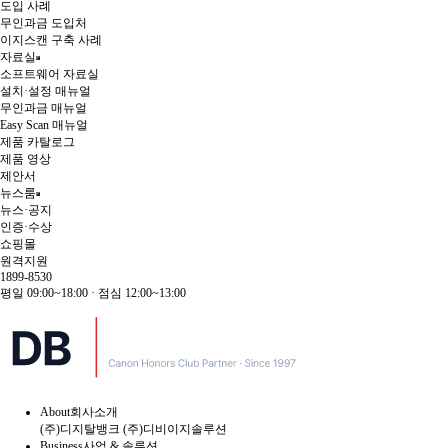
도입 사례
무인과금 도입처
이지스캔 구축 사례
자료실
소프트웨어 자료실
설치·설정 매뉴얼
무인과금 매뉴얼
Easy Scan 매뉴얼
제품 카탈로그
제품 영상
제안서
뉴스룸
뉴스·공지
인증·수상
쇼핑몰
원격지원
1899-8530
평일 09:00~18:00 · 점심 12:00~13:00
About
회사소개
(주)디지탈뱅크
(주)디비이지솔루션
Business
사업 & 솔루션