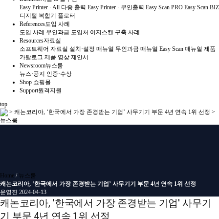
Easy Printer · All 다중 출력
Easy Printer · 무인출력
Easy Scan PRO
Easy Scan BIZ
디지털 복합기
플로터
References
도입 사례
도입 사례
무인과금 도입처
이지스캔 구축 사례
Resources
자료실
소프트웨어 자료실
설치·설정 매뉴얼
무인과금 매뉴얼
Easy Scan 매뉴얼
제품
카탈로그
제품 영상
제안서
Newsroom
뉴스룸
뉴스·공지
인증·수상
Shop
쇼핑몰
Support
원격지원
top
>
캐논코리아, ‘한국에서 가장 존경받는 기업’ 사무기기 부문 4년 연속 1위 선정 >
뉴스룸
Home
/
뉴스룸
캐논코리아, ‘한국에서 가장 존경받는 기업’ 사무기기 부문 4년 연속 1위 선정
운영진
2024-04-13
캐논코리아, '한국에서 가장 존경받는 기업' 사무기
기 부문 4년 연속 1위 선정