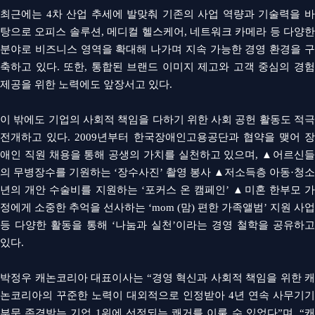
최근에는
4
차 산업 추세에 발맞춰 기존의 사업 역량과 기술력을 
탕으로 오피스 솔루션
,
메디컬 헬스케어
,
네트워크 카메라 등 다양한
분야로 비즈니스 영역을 확대해 나가며 지속 가능한 경영 환경을 구
축하고 있다
.
또한
,
통합된 브랜드 이미지 제고와 고객 중심의 경
제공을 위한 노력에도 앞장서고 있다
.
이 밖에도 기업의 사회적 책임을 다하기 위한 사회 공헌 활동도 적극
전개하고 있다
. 2009
년부터 한국장애인고용공단과 협약을 맺어 
애인 직원 채용을 통해 공생의 가치를 실천하고 있으며
,
▲어르신
의 무병장수를 기원하는 ‘장수사진’ 촬영 봉사 ▲저소득층 아동·청소
년의 개안 수술비를 지원하는 ‘포커스 온 캠페인’ ▲미혼 한부모 가
정에게 소중한 추억을 선사하는 ‘
mom (
맘
)
편한 가족앨범’ 지원 사업
등 다양한 활동을 통해 ‘나눔과 실천’이라는 경영 철학을 공유하고
있다
.
박정우 캐논코리아 대표이사는 “경영 혁신과 사회적 책임을 위한 캐
논코리아의 꾸준한 노력이 대외적으로 인정받아 4년 연속 사무기기
부문 존경받는 기업 1위에 선정되는 쾌거를 이룰 수 있었다”며, “캐