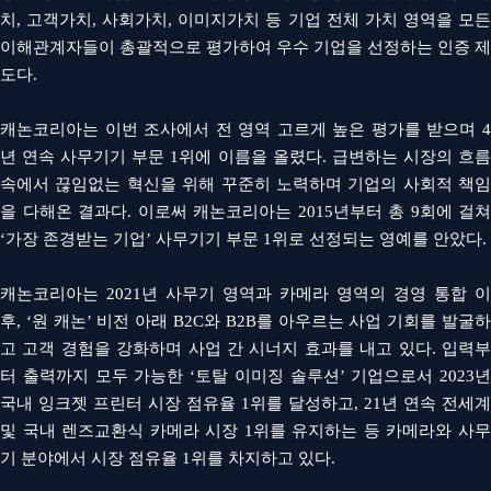
치
,
고객가치
,
사회가치
,
이미지가치 등 기업 전체 가치 영역을 모
이해관계자들이 총괄적으로 평가하여 우수 기업을 선정하는 인증 제
도다
.
캐논코리아는 이번 조사에서 전 영역 고르게 높은 평가를 받으며
년 연속 사무기기 부문
1
위에 이름을 올렸다
.
급변하는 시장의 흐
속에서 끊임없는 혁신을 위해 꾸준히 노력하며 기업의 사회적 책임
을 다해온 결과다
.
이로써 캐논코리아는
2015
년부터 총
9
회에 걸쳐
‘가장 존경받는 기업’ 사무기기 부문
1
위로 선정되는 영예를 안았다
.
캐논코리아는
2021
년 사무기 영역과 카메라 영역의 경영 통합 이
후
,
‘원 캐논’ 비전 아래
B2C
와
B2B
를 아우르는 사업 기회를 발굴
고 고객 경험을 강화하며 사업 간 시너지 효과를 내고 있다
.
입력
터 출력까지 모두 가능한 ‘토탈 이미징 솔루션’ 기업으로서
2023
년
국내 잉크젯 프린터 시장 점유율
1
위를 달성하고
, 21
년 연속 전세계
및 국내 렌즈교환식 카메라 시장
1
위를 유지하는 등 카메라와 사
기 분야에서 시장 점유율
1
위를 차지하고 있다
.