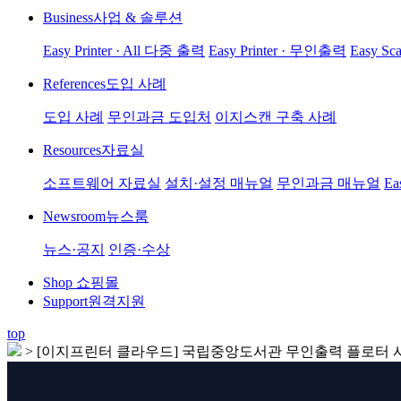
Business
사업 & 솔루션
Easy Printer · All 다중 출력
Easy Printer · 무인출력
Easy Sc
References
도입 사례
도입 사례
무인과금 도입처
이지스캔 구축 사례
Resources
자료실
소프트웨어 자료실
설치·설정 매뉴얼
무인과금 매뉴얼
Ea
Newsroom
뉴스룸
뉴스·공지
인증·수상
Shop
쇼핑몰
Support
원격지원
top
>
[이지프린터 클라우드] 국립중앙도서관 무인출력 플로터 