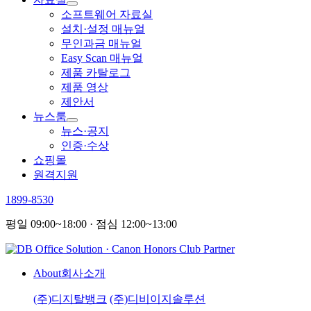
소프트웨어 자료실
설치·설정 매뉴얼
무인과금 매뉴얼
Easy Scan 매뉴얼
제품 카탈로그
제품 영상
제안서
뉴스룸
뉴스·공지
인증·수상
쇼핑몰
원격지원
1899-8530
평일 09:00~18:00 · 점심 12:00~13:00
About
회사소개
(주)디지탈뱅크
(주)디비이지솔루션