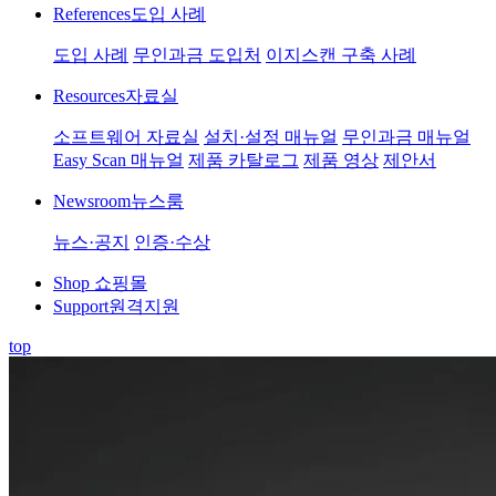
References
도입 사례
도입 사례
무인과금 도입처
이지스캔 구축 사례
Resources
자료실
소프트웨어 자료실
설치·설정 매뉴얼
무인과금 매뉴얼
Easy Scan 매뉴얼
제품 카탈로그
제품 영상
제안서
Newsroom
뉴스룸
뉴스·공지
인증·수상
Shop
쇼핑몰
Support
원격지원
top