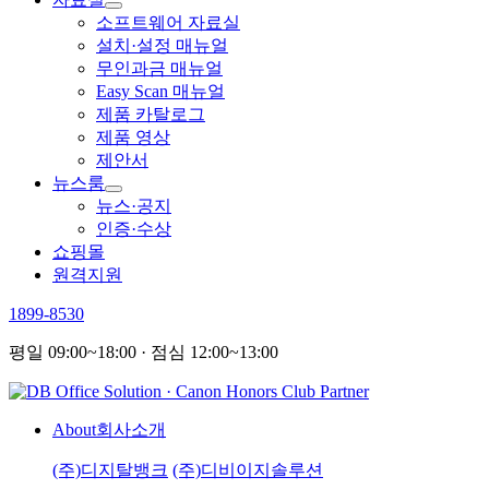
소프트웨어 자료실
설치·설정 매뉴얼
무인과금 매뉴얼
Easy Scan 매뉴얼
제품 카탈로그
제품 영상
제안서
뉴스룸
뉴스·공지
인증·수상
쇼핑몰
원격지원
1899-8530
평일 09:00~18:00 · 점심 12:00~13:00
About
회사소개
(주)디지탈뱅크
(주)디비이지솔루션